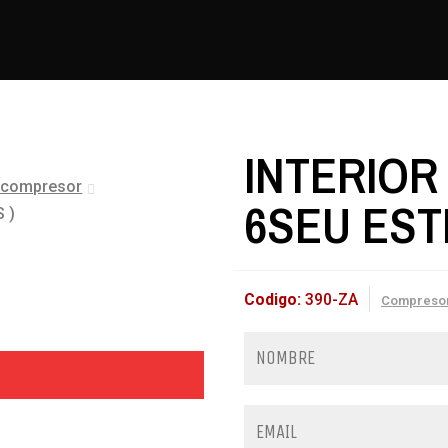
INTERIOR
e compresor
6SEU ESTR
 )
Codigo:
390-ZA
Compreso