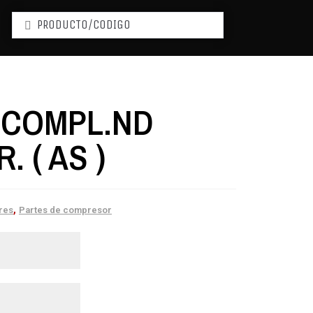
 COMPL.ND
. ( AS )
,
res
Partes de compresor