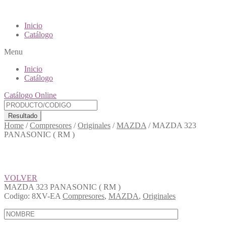
Inicio
Catálogo
Menu
Inicio
Catálogo
Catálogo Online
Resultado
Home
/
Compresores
/
Originales
/
MAZDA
/
MAZDA 323
PANASONIC ( RM )
VOLVER
MAZDA 323 PANASONIC ( RM )
Codigo:
8XV-EA
Compresores
,
MAZDA
,
Originales