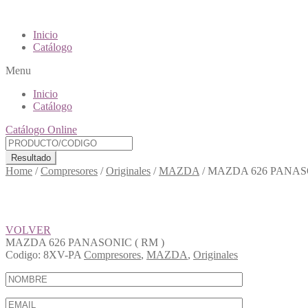
Inicio
Catálogo
Menu
Inicio
Catálogo
Catálogo Online
Resultado
Home
/
Compresores
/
Originales
/
MAZDA
/
MAZDA 626 PANASO
VOLVER
MAZDA 626 PANASONIC ( RM )
Codigo:
8XV-PA
Compresores
,
MAZDA
,
Originales