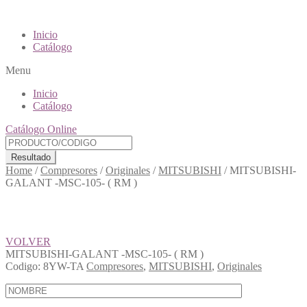
Inicio
Catálogo
Menu
Inicio
Catálogo
Catálogo Online
Resultado
Home
/
Compresores
/
Originales
/
MITSUBISHI
/
MITSUBISHI-
GALANT -MSC-105- ( RM )
VOLVER
MITSUBISHI-GALANT -MSC-105- ( RM )
Codigo:
8YW-TA
Compresores
,
MITSUBISHI
,
Originales