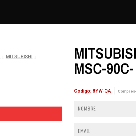
MITSUBIS
s
MITSUBISHI
MSC-90C-
Codigo:
8YW-QA
Compres