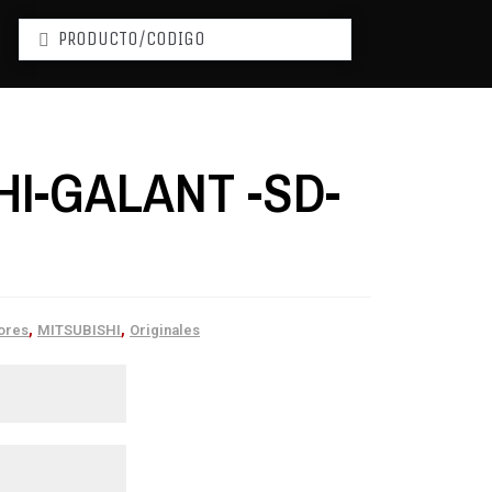
HI-GALANT -SD-
,
,
ores
MITSUBISHI
Originales