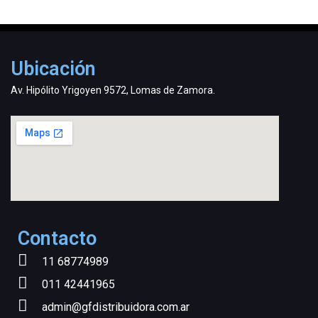
Ubicación
Av. Hipólito Yrigoyen 9572, Lomas de Zamora.
Contacto
11 68774989
011 42441965
admin@gfdistribuidora.com.ar