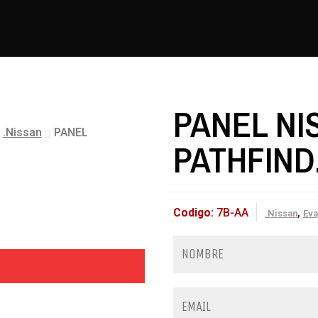
PANEL NI
.Nissan
PANEL
PATHFIND.
Codigo:
7B-AA
,
.Nissan
Ev