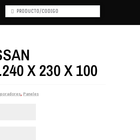
SSAN
240 X 230 X 100
,
aporadores
Paneles