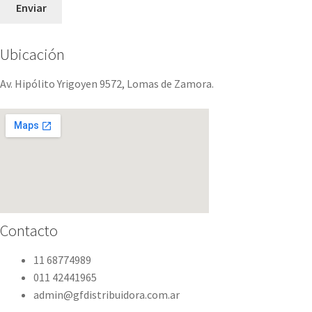
Ubicación
Av. Hipólito Yrigoyen 9572, Lomas de Zamora.
Contacto
11 68774989
011 42441965
admin@gfdistribuidora.com.ar