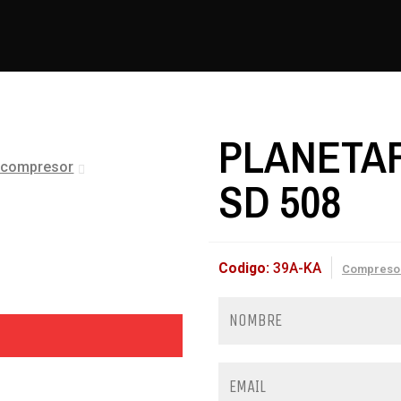
PLANETA
e compresor
SD 508
Codigo:
39A-KA
Compreso