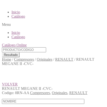
Inicio
Catálogo
Menu
Inicio
Catálogo
Catálogo Online
Resultado
Home
/
Compresores
/
Originales
/
RENAULT
/
RENAULT
MEGANE II -CVC-
VOLVER
RENAULT MEGANE II -CVC-
Codigo:
8RN-AA
Compresores
,
Originales
,
RENAULT