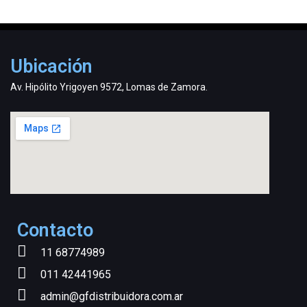
Ubicación
Av. Hipólito Yrigoyen 9572, Lomas de Zamora.
Contacto
11 68774989
011 42441965
admin@gfdistribuidora.com.ar