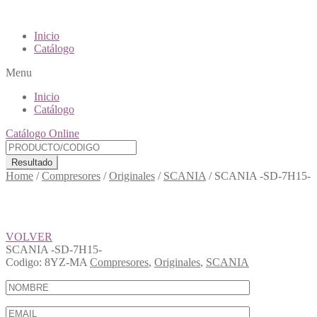
Inicio
Catálogo
Menu
Inicio
Catálogo
Catálogo Online
Resultado
Home
/
Compresores
/
Originales
/
SCANIA
/
SCANIA -SD-7H15-
VOLVER
SCANIA -SD-7H15-
Codigo:
8YZ-MA
Compresores
,
Originales
,
SCANIA