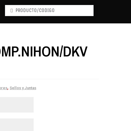
MP.NIHON/DKV
,
ores
Sellos y Juntas