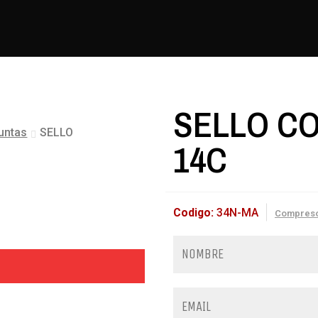
SELLO CO
Juntas
SELLO
14C
Codigo:
34N-MA
Compres