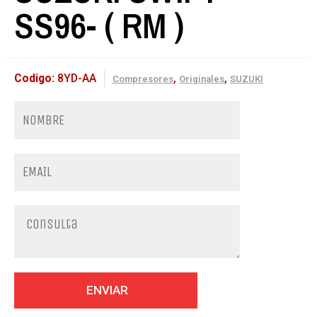
SS96- ( RM )
Codigo:
8YD-AA
,
,
Compresores
Originales
SUZUKI