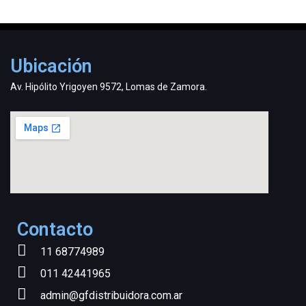
Ubicación
Av. Hipólito Yrigoyen 9572, Lomas de Zamora.
Contacto
11 68774989
011 42441965
admin@gfdistribuidora.com.ar