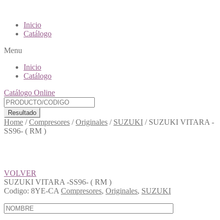
Inicio
Catálogo
Menu
Inicio
Catálogo
Catálogo Online
Resultado
Home
/
Compresores
/
Originales
/
SUZUKI
/
SUZUKI VITARA -
SS96- ( RM )
VOLVER
SUZUKI VITARA -SS96- ( RM )
Codigo:
8YE-CA
Compresores
,
Originales
,
SUZUKI