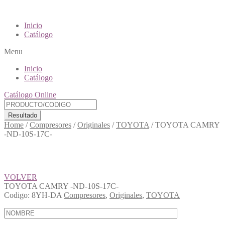
Inicio
Catálogo
Menu
Inicio
Catálogo
Catálogo Online
Resultado
Home
/
Compresores
/
Originales
/
TOYOTA
/
TOYOTA CAMRY
-ND-10S-17C-
VOLVER
TOYOTA CAMRY -ND-10S-17C-
Codigo:
8YH-DA
Compresores
,
Originales
,
TOYOTA