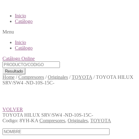
Inicio
Catálogo
Menu
Inicio
Catálogo
Catálogo Online
Resultado
Home
/
Compresores
/
Originales
/
TOYOTA
/
TOYOTA HILUX
SRV/SW4 -ND-10S-15C-
VOLVER
TOYOTA HILUX SRV/SW4 -ND-10S-15C-
Codigo:
8YH-KA
Compresores
,
Originales
,
TOYOTA