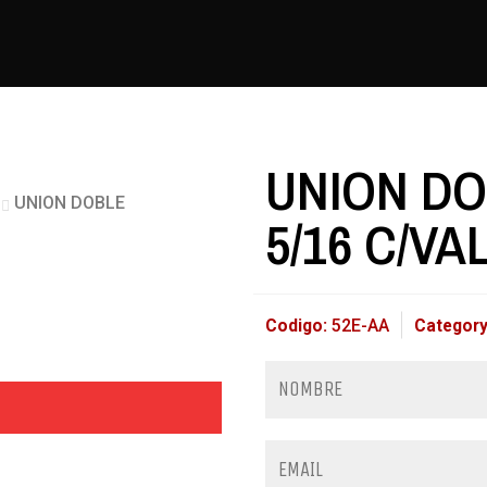
UNION DO
UNION DOBLE
5/16 C/VA
Codigo:
52E-AA
Categor