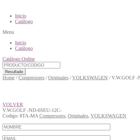
Inicio
Catálogo
Menu
Inicio
Catálogo
Catálogo Online
Resultado
Home
/
Compresores
/
Originales
/
VOLKSWAGEN
/
V.W.GOLF -
VOLVER
V.W.GOLF -ND-6SEU-12C-
Codigo:
8TA-MA
Compresores
,
Originales
,
VOLKSWAGEN