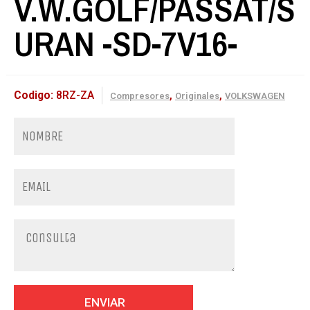
V.W.GOLF/PASSAT/S
URAN -SD-7V16-
Codigo:
8RZ-ZA
,
,
Compresores
Originales
VOLKSWAGEN