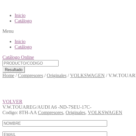
Inicio
Catálogo
Menu
Inicio
Catálogo
Catálogo Online
Resultado
Home
/
Compresores
/
Originales
/
VOLKSWAGEN
/
V.W.TOUARE
VOLVER
V.W.TOUAREG/AUDI A6 -ND-7SEU-17C-
Codigo:
8TH-AA
Compresores
,
Originales
,
VOLKSWAGEN