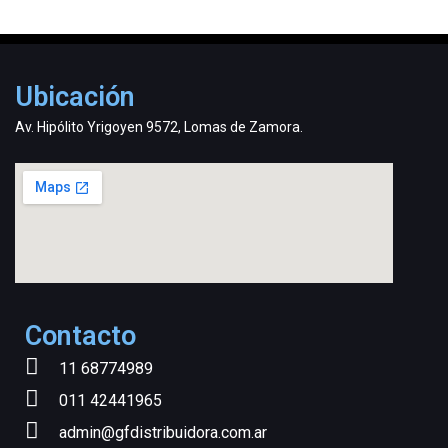
Ubicación
Av. Hipólito Yrigoyen 9572, Lomas de Zamora.
Contacto
11 68774989
011 42441965
admin@gfdistribuidora.com.ar