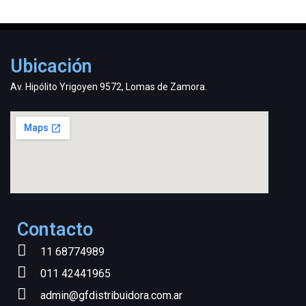
Ubicación
Av. Hipólito Yrigoyen 9572, Lomas de Zamora.
Contacto
11 68774989
011 42441965
admin@gfdistribuidora.com.ar