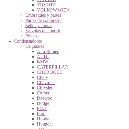
TOYOTA
VOLKSWAGEN
Embragues y partes
Partes de compresor
Sellos y Juntas
Valvulas de control
Poleas
Condensadores
Originales
Alfa Romeo
AUDI
BMW
CATERPILLAR
CHEROKEE
Chery
Chevrolet
Chrysler
Citroen
Daewoo
Dodge
FIAT
Ford
Honda
Hyundai