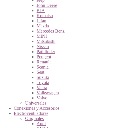
Jeep
John Deere
KIA
Komatsu
Lifan
Mazda
Mercedes Benz
MINI
Mitsubishi
Nissan
Pathfinder
Peugeot
Renault
Scania
Seat
Suzuki
Toyota
Valtra
Volkswagen
Volvo
Universales
Conexiones y Accesorios
Electroventiladores
Originales
Audi