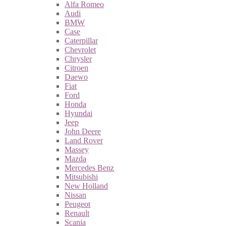
Alfa Romeo
Audi
BMW
Case
Caterpillar
Chevrolet
Chrysler
Citroen
Daewo
Fiat
Ford
Honda
Hyundai
Jeep
John Deere
Land Rover
Massey
Mazda
Mercedes Benz
Mitsubishi
New Holland
Nissan
Peugeot
Renault
Scania