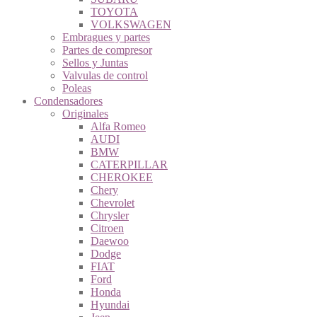
TOYOTA
VOLKSWAGEN
Embragues y partes
Partes de compresor
Sellos y Juntas
Valvulas de control
Poleas
Condensadores
Originales
Alfa Romeo
AUDI
BMW
CATERPILLAR
CHEROKEE
Chery
Chevrolet
Chrysler
Citroen
Daewoo
Dodge
FIAT
Ford
Honda
Hyundai