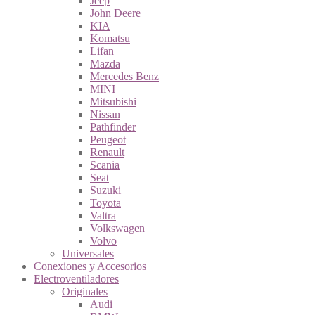
Jeep
John Deere
KIA
Komatsu
Lifan
Mazda
Mercedes Benz
MINI
Mitsubishi
Nissan
Pathfinder
Peugeot
Renault
Scania
Seat
Suzuki
Toyota
Valtra
Volkswagen
Volvo
Universales
Conexiones y Accesorios
Electroventiladores
Originales
Audi