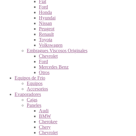
Fiat
Ford
Honda
Hyundai
Nissan
Peugeot
Renault
Toyota
Volkswagen
Embragues Viscosos Originales
Chevrolet
Ford
Mercedes Benz
Otros
Equipos de Frio
Equipos
Accesorios
Evaporadores
Cajas
Paneles
Audi
BMW
Cherokee
Chery
Chevrolet