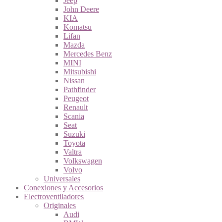
Jeep
John Deere
KIA
Komatsu
Lifan
Mazda
Mercedes Benz
MINI
Mitsubishi
Nissan
Pathfinder
Peugeot
Renault
Scania
Seat
Suzuki
Toyota
Valtra
Volkswagen
Volvo
Universales
Conexiones y Accesorios
Electroventiladores
Originales
Audi