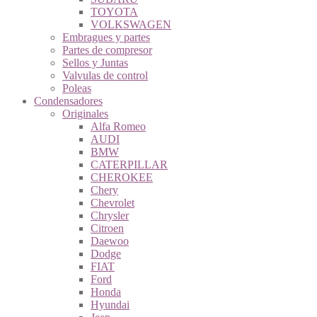
TOYOTA
VOLKSWAGEN
Embragues y partes
Partes de compresor
Sellos y Juntas
Valvulas de control
Poleas
Condensadores
Originales
Alfa Romeo
AUDI
BMW
CATERPILLAR
CHEROKEE
Chery
Chevrolet
Chrysler
Citroen
Daewoo
Dodge
FIAT
Ford
Honda
Hyundai