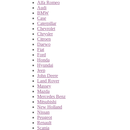
Alfa Romeo
Audi
BMW
Case
Caterpillar
Chevrolet
Chrysler
Citroen
Daewo
Fiat
Ford
Honda
Hyundai
Jeep
John Deere
Land Rover
Massey
Mazda
Mercedes Benz
Mitsubishi
New Holland
Nissan
Peugeot
Renault
Scania