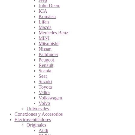
Jeep
John Deere
KIA
Komatsu
Lifan
Mazda
Mercedes Benz
MINI
Mitsubishi
Nissan
Pathfinder
Peugeot
Renault
Scania
Seat
Suzuki
Toyota
Valtra
Volkswagen
Volvo
Universales
Conexiones y Accesorios
Electroventiladores
Originales
Audi