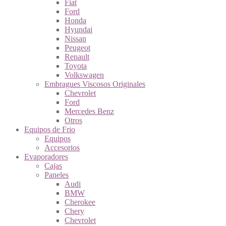
Fiat
Ford
Honda
Hyundai
Nissan
Peugeot
Renault
Toyota
Volkswagen
Embragues Viscosos Originales
Chevrolet
Ford
Mercedes Benz
Otros
Equipos de Frio
Equipos
Accesorios
Evaporadores
Cajas
Paneles
Audi
BMW
Cherokee
Chery
Chevrolet