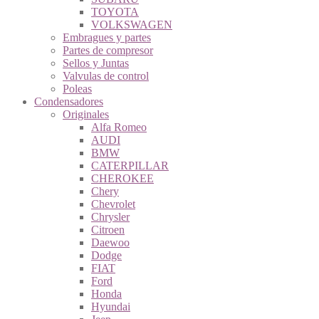
TOYOTA
VOLKSWAGEN
Embragues y partes
Partes de compresor
Sellos y Juntas
Valvulas de control
Poleas
Condensadores
Originales
Alfa Romeo
AUDI
BMW
CATERPILLAR
CHEROKEE
Chery
Chevrolet
Chrysler
Citroen
Daewoo
Dodge
FIAT
Ford
Honda
Hyundai