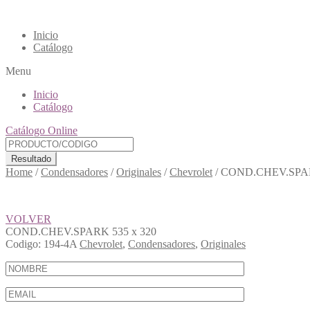
Inicio
Catálogo
Menu
Inicio
Catálogo
Catálogo Online
Resultado
Home
/
Condensadores
/
Originales
/
Chevrolet
/
COND.CHEV.SPAR
VOLVER
COND.CHEV.SPARK 535 x 320
Codigo:
194-4A
Chevrolet
,
Condensadores
,
Originales