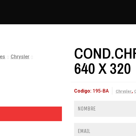
COND.CHR
les
Chrysler
640 X 320
Codigo:
195-BA
,
Chrysler