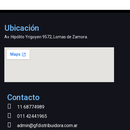
Ubicación
Av. Hipólito Yrigoyen 9572, Lomas de Zamora.
Contacto
11 68774989
011 42441965
admin@gfdistribuidora.com.ar