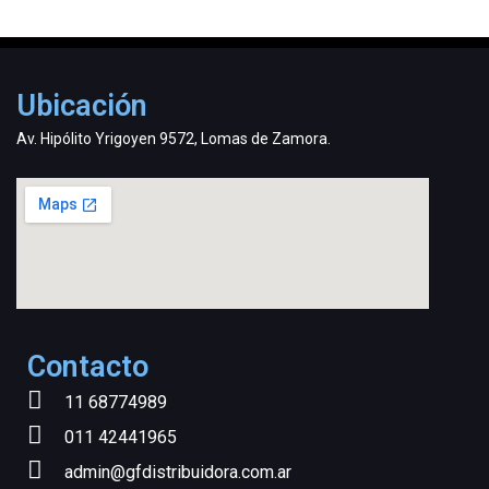
Ubicación
Av. Hipólito Yrigoyen 9572, Lomas de Zamora.
Contacto
11 68774989
011 42441965
admin@gfdistribuidora.com.ar