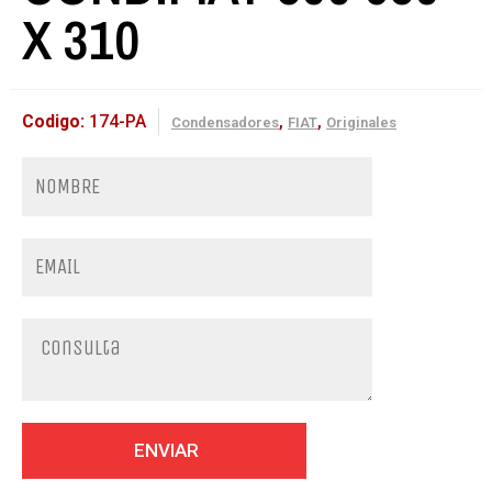
X 310
Codigo:
174-PA
,
,
Condensadores
FIAT
Originales