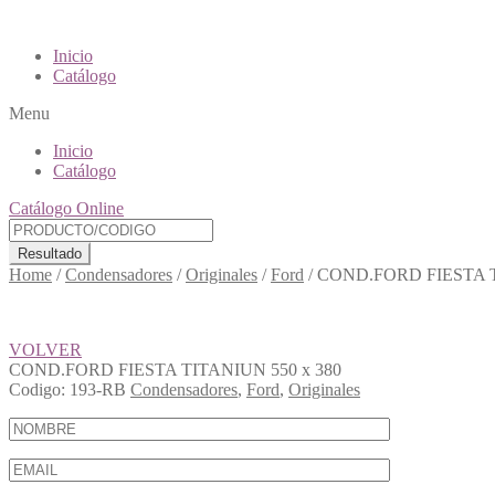
Inicio
Catálogo
Menu
Inicio
Catálogo
Catálogo Online
Resultado
Home
/
Condensadores
/
Originales
/
Ford
/
COND.FORD FIESTA T
VOLVER
COND.FORD FIESTA TITANIUN 550 x 380
Codigo:
193-RB
Condensadores
,
Ford
,
Originales