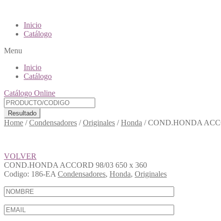
Inicio
Catálogo
Menu
Inicio
Catálogo
Catálogo Online
Resultado
Home
/
Condensadores
/
Originales
/
Honda
/
COND.HONDA ACCOR
VOLVER
COND.HONDA ACCORD 98/03 650 x 360
Codigo:
186-EA
Condensadores
,
Honda
,
Originales