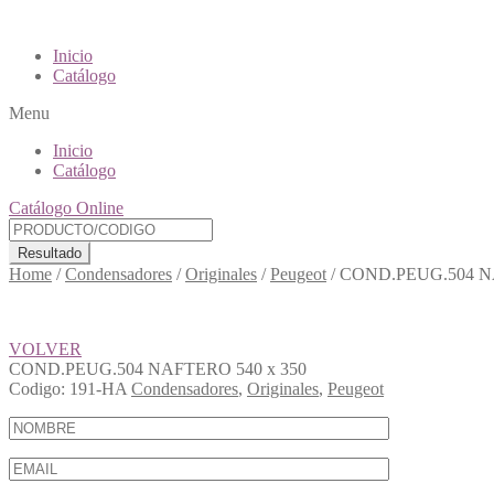
Inicio
Catálogo
Menu
Inicio
Catálogo
Catálogo Online
Resultado
Home
/
Condensadores
/
Originales
/
Peugeot
/
COND.PEUG.504 NA
VOLVER
COND.PEUG.504 NAFTERO 540 x 350
Codigo:
191-HA
Condensadores
,
Originales
,
Peugeot