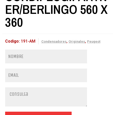
ER/BERLINGO 560 X
360
Codigo:
191-AM
,
,
Condensadores
Originales
Peugeot