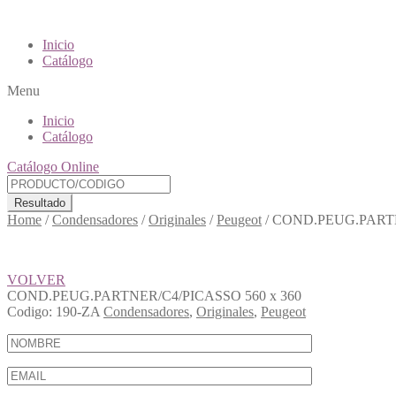
Inicio
Catálogo
Menu
Inicio
Catálogo
Catálogo Online
Resultado
Home
/
Condensadores
/
Originales
/
Peugeot
/
COND.PEUG.PARTN
VOLVER
COND.PEUG.PARTNER/C4/PICASSO 560 x 360
Codigo:
190-ZA
Condensadores
,
Originales
,
Peugeot