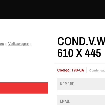
COND.V.W.
les
Volkswagen
610 X 445
Codigo:
190-UA
Condensa