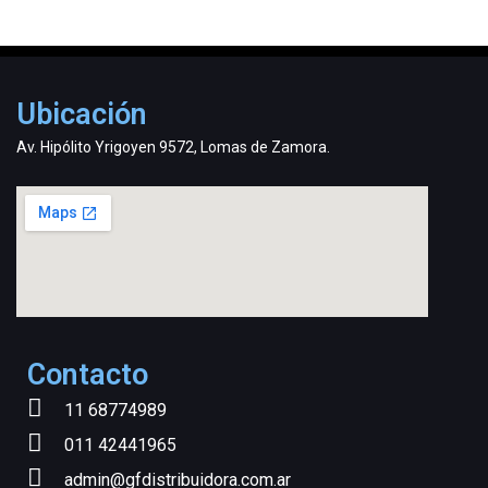
Ubicación
Av. Hipólito Yrigoyen 9572, Lomas de Zamora.
Contacto
11 68774989
011 42441965
admin@gfdistribuidora.com.ar