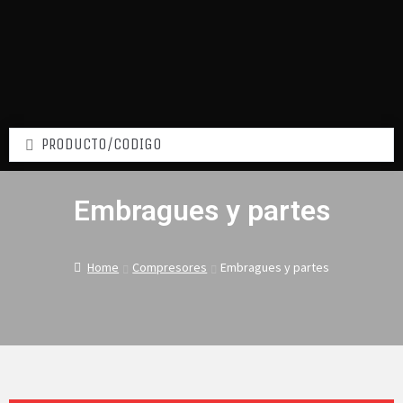
Embragues y partes
Home
Compresores
Embragues y partes