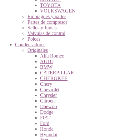
TOYOTA
VOLKSWAGEN
Embragues y partes
Partes de compresor
Sellos y Juntas
Valvulas de control
Poleas
Condensadores
Originales
Alfa Romeo
AUDI
BMW
CATERPILLAR
CHEROKEE
Chery
Chevrolet
Chrysler
Citroen
Daewoo
Dodge
FIAT
Ford
Honda
Hyundai