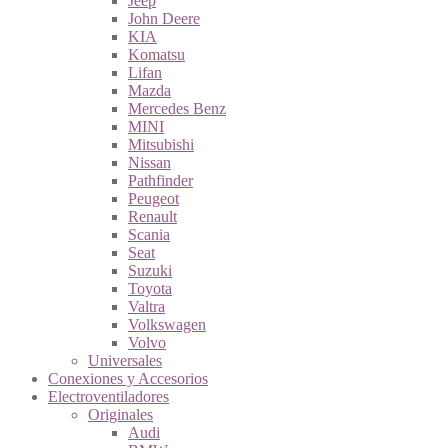
Jeep
John Deere
KIA
Komatsu
Lifan
Mazda
Mercedes Benz
MINI
Mitsubishi
Nissan
Pathfinder
Peugeot
Renault
Scania
Seat
Suzuki
Toyota
Valtra
Volkswagen
Volvo
Universales
Conexiones y Accesorios
Electroventiladores
Originales
Audi