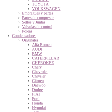
TOYOTA
VOLKSWAGEN
Embragues y partes
Partes de compresor
Sellos y Juntas
Valvulas de control
Poleas
Condensadores
Originales
Alfa Romeo
AUDI
BMW
CATERPILLAR
CHEROKEE
Chery
Chevrolet
Chrysler
Citroen
Daewoo
Dodge
FIAT
Ford
Honda
Hyundai