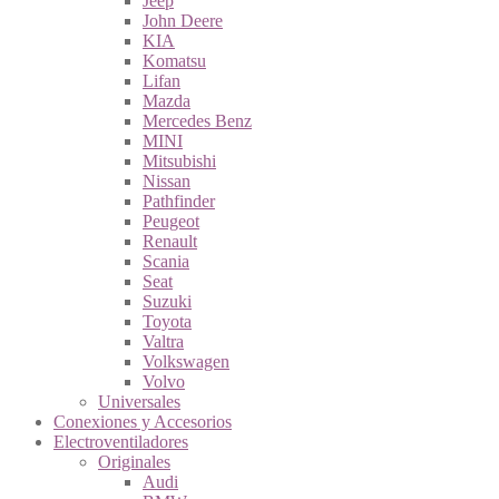
Jeep
John Deere
KIA
Komatsu
Lifan
Mazda
Mercedes Benz
MINI
Mitsubishi
Nissan
Pathfinder
Peugeot
Renault
Scania
Seat
Suzuki
Toyota
Valtra
Volkswagen
Volvo
Universales
Conexiones y Accesorios
Electroventiladores
Originales
Audi