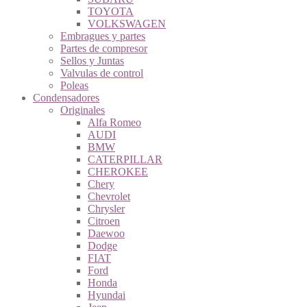
TOYOTA
VOLKSWAGEN
Embragues y partes
Partes de compresor
Sellos y Juntas
Valvulas de control
Poleas
Condensadores
Originales
Alfa Romeo
AUDI
BMW
CATERPILLAR
CHEROKEE
Chery
Chevrolet
Chrysler
Citroen
Daewoo
Dodge
FIAT
Ford
Honda
Hyundai