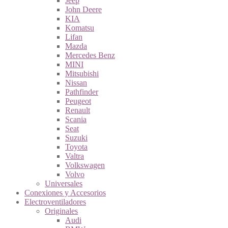
Jeep
John Deere
KIA
Komatsu
Lifan
Mazda
Mercedes Benz
MINI
Mitsubishi
Nissan
Pathfinder
Peugeot
Renault
Scania
Seat
Suzuki
Toyota
Valtra
Volkswagen
Volvo
Universales
Conexiones y Accesorios
Electroventiladores
Originales
Audi