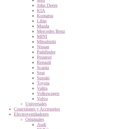
Jeep
John Deere
KIA
Komatsu
Lifan
Mazda
Mercedes Benz
MINI
Mitsubishi
Nissan
Pathfinder
Peugeot
Renault
Scania
Seat
Suzuki
Toyota
Valtra
Volkswagen
Volvo
Universales
Conexiones y Accesorios
Electroventiladores
Originales
Audi