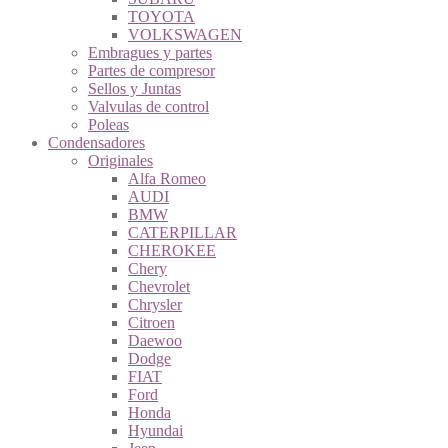
TOYOTA
VOLKSWAGEN
Embragues y partes
Partes de compresor
Sellos y Juntas
Valvulas de control
Poleas
Condensadores
Originales
Alfa Romeo
AUDI
BMW
CATERPILLAR
CHEROKEE
Chery
Chevrolet
Chrysler
Citroen
Daewoo
Dodge
FIAT
Ford
Honda
Hyundai