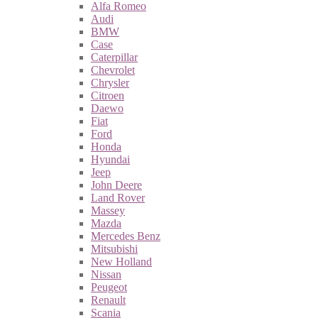
Alfa Romeo
Audi
BMW
Case
Caterpillar
Chevrolet
Chrysler
Citroen
Daewo
Fiat
Ford
Honda
Hyundai
Jeep
John Deere
Land Rover
Massey
Mazda
Mercedes Benz
Mitsubishi
New Holland
Nissan
Peugeot
Renault
Scania