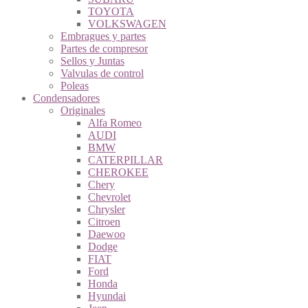
TOYOTA
VOLKSWAGEN
Embragues y partes
Partes de compresor
Sellos y Juntas
Valvulas de control
Poleas
Condensadores
Originales
Alfa Romeo
AUDI
BMW
CATERPILLAR
CHEROKEE
Chery
Chevrolet
Chrysler
Citroen
Daewoo
Dodge
FIAT
Ford
Honda
Hyundai