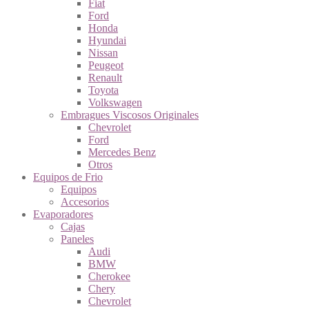
Fiat
Ford
Honda
Hyundai
Nissan
Peugeot
Renault
Toyota
Volkswagen
Embragues Viscosos Originales
Chevrolet
Ford
Mercedes Benz
Otros
Equipos de Frio
Equipos
Accesorios
Evaporadores
Cajas
Paneles
Audi
BMW
Cherokee
Chery
Chevrolet