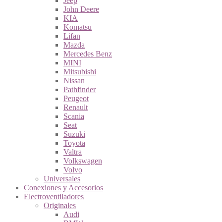
Jeep
John Deere
KIA
Komatsu
Lifan
Mazda
Mercedes Benz
MINI
Mitsubishi
Nissan
Pathfinder
Peugeot
Renault
Scania
Seat
Suzuki
Toyota
Valtra
Volkswagen
Volvo
Universales
Conexiones y Accesorios
Electroventiladores
Originales
Audi