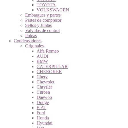
TOYOTA
VOLKSWAGEN
Embragues y partes
Partes de compresor
Sellos y Juntas
Valvulas de control
Poleas
Condensadores
Originales
Alfa Romeo
AUDI
BMW
CATERPILLAR
CHEROKEE
Chery
Chevrolet
Chrysler
Citroen
Daewoo
Dodge
FIAT
Ford
Honda
Hyundai