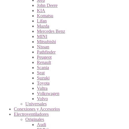
Jeep
John Deere
KIA
Komatsu
Lifan
Mazda
Mercedes Benz
MINI
Mitsubishi
Nissan
Pathfinder
Peugeot
Renault
Scania
Seat
Suzuki
Toyota
Valtra
Volkswagen
Volvo
Universales
Conexiones y Accesorios
Electroventiladores
Originales
Audi