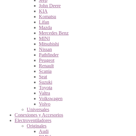
Jeep
John Deere
KIA
Komatsu
Lifan
Mazda
Mercedes Benz
MINI
Mitsubishi
Nissan
Pathfinder
Peugeot
Renault
Scania
Seat
Suzuki
Toyota
Valtra
Volkswagen
Volvo
Universales
Conexiones y Accesorios
Electroventiladores
Originales
Audi