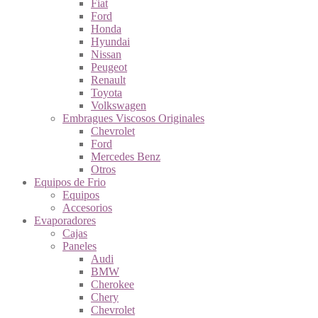
Fiat
Ford
Honda
Hyundai
Nissan
Peugeot
Renault
Toyota
Volkswagen
Embragues Viscosos Originales
Chevrolet
Ford
Mercedes Benz
Otros
Equipos de Frio
Equipos
Accesorios
Evaporadores
Cajas
Paneles
Audi
BMW
Cherokee
Chery
Chevrolet