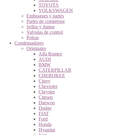
TOYOTA
VOLKSWAGEN
Embragues y partes
Partes de compresor
Sellos y Juntas
Valvulas de control
Poleas
Condensadores
Originales
Alfa Romeo
AUDI
BMW
CATERPILLAR
CHEROKEE
Chery
Chevrolet
Chrysler
Citroen
Daewoo
Dodge
FIAT
Ford
Honda
Hyundai