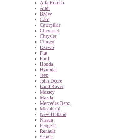
Alfa Romeo
Audi
BMW
Case
Caterpillar
Chevrolet
Chrysler
Citroen
Daewo
Fiat
Ford
Honda
Hyundai
Jeep
John Deere
Land Rover
Massey
Mazda
Mercedes Benz
Mitsubishi
New Holland
Nissan
Peugeot
Renault
Scania