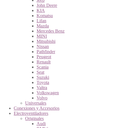
Jeep
John Deere
KIA
Komatsu
Lifan
Mazda
Mercedes Benz
MINI
Mitsubishi
Nissan
Pathfinder
Peugeot
Renault
Scania
Seat
Suzuki
Toyota
Valtra
Volkswagen
Volvo
Universales
Conexiones y Accesorios
Electroventiladores
Originales
Audi