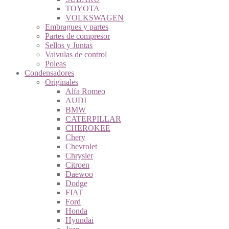
TOYOTA
VOLKSWAGEN
Embragues y partes
Partes de compresor
Sellos y Juntas
Valvulas de control
Poleas
Condensadores
Originales
Alfa Romeo
AUDI
BMW
CATERPILLAR
CHEROKEE
Chery
Chevrolet
Chrysler
Citroen
Daewoo
Dodge
FIAT
Ford
Honda
Hyundai