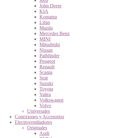
Jeep
John Deere
KIA
Komatsu
Lifan
Mazda
Mercedes Benz
MINI
Mitsubishi
Nissan
Pathfinder
Peugeot
Renault
Scania
Seat
Suzuki
Toyota
Valtra
Volkswagen
Volvo
Universales
Conexiones y Accesorios
Electroventiladores
Originales
Audi