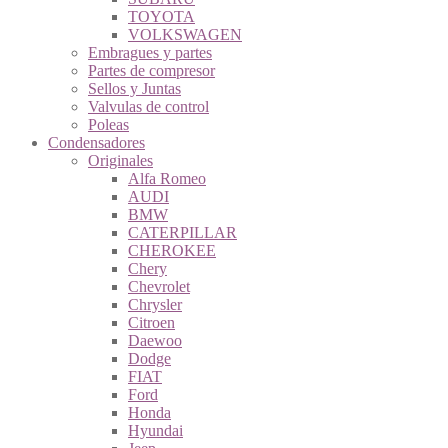
TOYOTA
VOLKSWAGEN
Embragues y partes
Partes de compresor
Sellos y Juntas
Valvulas de control
Poleas
Condensadores
Originales
Alfa Romeo
AUDI
BMW
CATERPILLAR
CHEROKEE
Chery
Chevrolet
Chrysler
Citroen
Daewoo
Dodge
FIAT
Ford
Honda
Hyundai