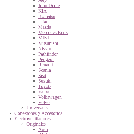
Jeep
John Deere
KIA
Komatsu
Lifan
Mazda
Mercedes Benz
MINI
Mitsubishi
Nissan
Pathfinder
Peugeot
Renault
Scania
Seat
Suzuki
Toyota
Valtra
Volkswagen
Volvo
Universales
Conexiones y Accesorios
Electroventiladores
Originales
Audi