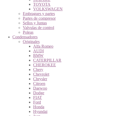
TOYOTA
VOLKSWAGEN
Embragues y partes
Partes de compresor
Sellos y Juntas
Valvulas de control
Poleas
Condensadores
Originales
Alfa Romeo
AUDI
BMW
CATERPILLAR
CHEROKEE
Chery
Chevrolet
Chrysler
Citroen
Daewoo
Dodge
FIAT
Ford
Honda
Hyundai