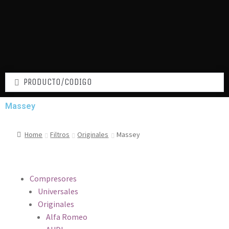
Massey
Home
Filtros
Originales
Massey
Compresores
Universales
Originales
Alfa Romeo